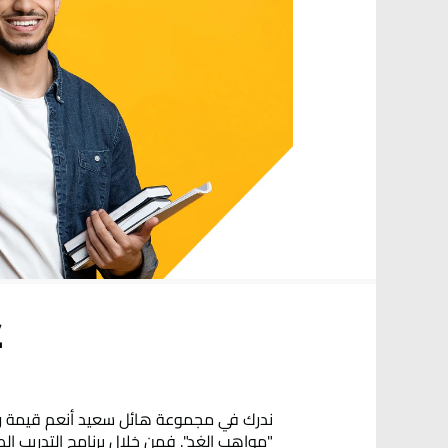
ع
ندرك في مجموعة هائل سعيد أنعم قيمة رع
"مواهب الغد". فمن خلال برنامج التدريب ا