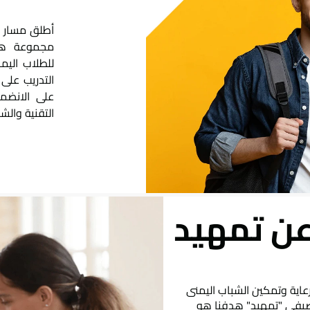
أطلق مسار ح
مجموعة ها
للطلاب الي
التدريب على
على الانضما
التقنية والش
ن تمهيد
اية وتمكين الشباب اليمنى
لصيفى "تمهيد" هدفنا هو