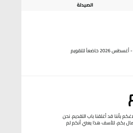
الصيدلة
بعد اجتياز مرحلة الاختيار، سيبدأ الملتحقون بالبرنامج تدريبًا مدته 8 أسابيع خلال شهري مايو - يونيو 2026 أو يوليو - أغسطس 2026 خاضعاً للتقويم
كم بأننا قد أغلقنا باب التقديم. نحن
اتصال بكم، للأسف هذا يعني أنكم لم